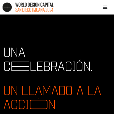
UNA
C
E
LEBRACIÓN.
UN LLAMADO A LA
ACCI
Ó
N