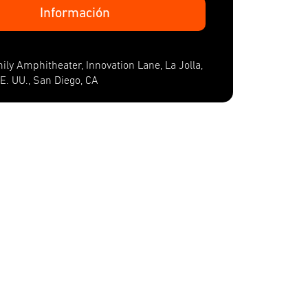
Información
ily Amphitheater, Innovation Lane, La Jolla,
EE. UU., San Diego, CA