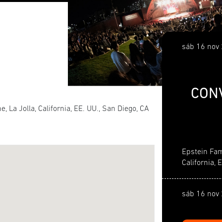
sáb 16 nov
CON
 La Jolla, California, EE. UU., San Diego, CA
Epstein Fam
California, 
sáb 16 nov