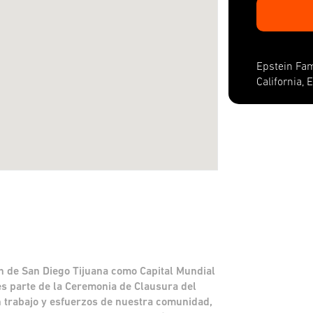
Epstein Fam
California, 
ón de San Diego Tijuana como Capital Mundial
s parte de la Ceremonia de Clausura del
 trabajo y esfuerzos de nuestra comunidad,