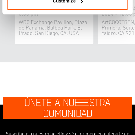
Customize
jue 31 oct 2024 • 12:00 pm -
mié 2 oct 2024
6:00 pm
2024 • 12:00 
WDC Exchange Pavilion, Plaza
ArtCOCOTREN,
de Panama, Balboa Park, El
Primera, Suit
Prado, San Diego, CA, USA
Ysidro, CA 92
ÚNETE A NU
E
STRA
COMUNIDAD
Suscríbete a nuestro boletín y sé el primero en enterarte de