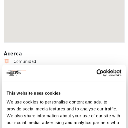
Acerca
Comunidad
Esta exposición de arte multimedios examina la intersección
entre intimidad, poder y control que conduce a la Violencia
en la Pareja Íntima (Violencia Doméstica). A través de un
prisma artístico y transformador, la exposición amplía la
This website uses cookies
percepción de la violencia de pareja más allá de un problema
We use cookies to personalise content and ads, to
de mujeres, para adentrarse en el panorama social que
provide social media features and to analyse our traffic.
puede dar forma a dicha violencia y explorar la propia
relación de los visitantes con el poder y el control. La
We also share information about your use of our site with
experiencia museográfica explora el aspecto positivo de
our social media, advertising and analytics partners who
sobrevivir, a la vez que sensibiliza y promueve la acción para