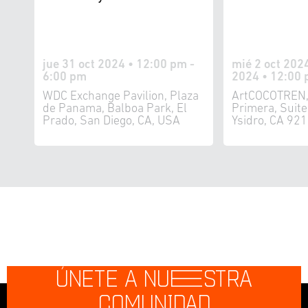
jue 31 oct 2024 • 12:00 pm -
mié 2 oct 2024
6:00 pm
2024 • 12:00 
WDC Exchange Pavilion, Plaza
ArtCOCOTREN,
de Panama, Balboa Park, El
Primera, Suit
Prado, San Diego, CA, USA
Ysidro, CA 92
ÚNETE A NU
E
STRA
COMUNIDAD