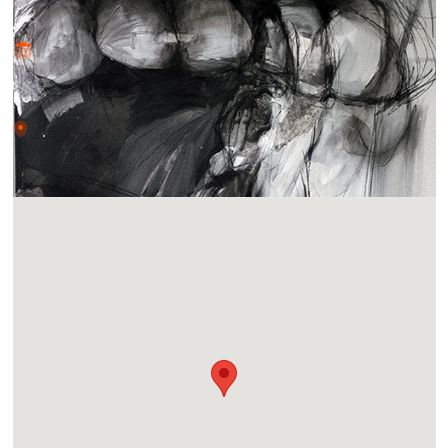
Dónde y Cuándo
sáb 5 oct 2024 - dom 16 mar 2025
Lugar
Oceanside Museum of Art, 704 Pier View Way, Oceanside
CA, 92054