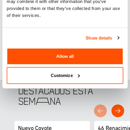
may combine it with other information that you’ve
eliminar la violencia de pareja.
provided to them or that they’ve collected from your use
of their services.
Exhibition Celebration October 5, 2024, 5:00-7:00pm
https://oma-online.org/events/exhibition-celebration-
october-2024/
Show details
Para más información clic
aquí
.
Allow all
Customize
DESTACADOS ESTA
SEM
A
NA
Nuevo Coyote
46 Renacimi