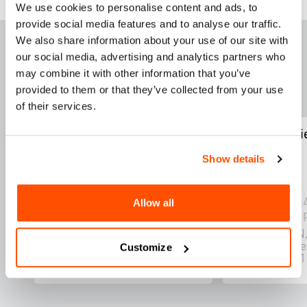
We use cookies to personalise content and ads, to
provide social media features and to analyse our traffic.
DESTACADOS ESTA
We also share information about your use of our site with
our social media, advertising and analytics partners who
SEM
A
NA
may combine it with other information that you’ve
provided to them or that they’ve collected from your use
of their services.
Nuevo Coyote
46 Renacimi
Show details
Allow all
jue 31 oct 2024 • 12:00 pm -
mié 2 oct 2024
6:00 pm
2024 • 12:00 
WDC Exchange Pavilion, Plaza
ArtCOCOTREN,
de Panama, Balboa Park, El
Primera, Suit
Customize
Prado, San Diego, CA, USA
Ysidro, CA 92