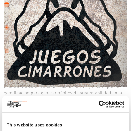
lun 5 feb 2024 - mar 31 dic 2024
Lugar
San Diego Tijuana
Acerca
Comunidad
Juegos Cimarrones busca diseñar un examen de
sustentabilidad que este enfocado a la clasificación correcta
de los residuos sólidos que se generan dentro del programa
“Cero Residuos” de la Universidad Autónoma de Baja
California, desde el uso de realidad virtual y el enfoque de
gamificación para generar hábitos de sustentabilidad en la
comunidad.
This website uses cookies