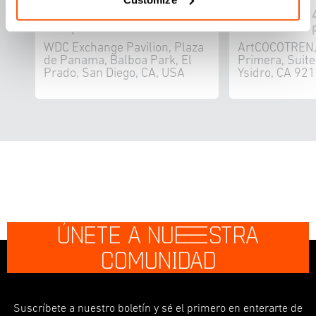
jue 31 oct 2024 • 12:00 pm -
mié 2 oct 2024
6:00 pm
2024 • 12:00 
WDC Exchange Pavilion, Plaza
ArtCOCOTREN,
de Panama, Balboa Park, El
Primera, Suit
Prado, San Diego, CA, USA
Ysidro, CA 92
ÚNETE A NU
E
STRA
COMUNIDAD
Suscríbete a nuestro boletín y sé el primero en enterarte de