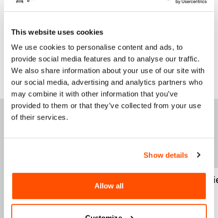
Mayo 25- 6:00 – 8:00 pm inauguración de la exposición
This website uses cookies
Para más información:
Instagram
/
Website
We use cookies to personalise content and ads, to
provide social media features and to analyse our traffic.
We also share information about your use of our site with
our social media, advertising and analytics partners who
may combine it with other information that you’ve
provided to them or that they’ve collected from your use
DESTACADOS ESTA
of their services.
SEM
A
NA
Show details
Nuevo Coyote
46 Renacimi
Allow all
Customize