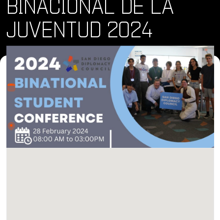
BINACIONAL DE LA
JUVENTUD 2024
Dónde y Cuándo
mié 28 feb 2024 • 8:00 am
Lugar
Aztec Student Union, San Diego, CA 92182