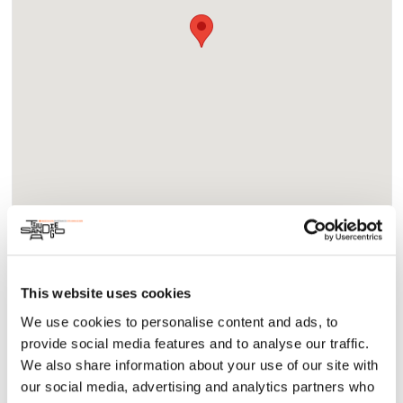
Acerca
Comunidad
This website uses cookies
Esta reunión de un día reunirá a 200 estudiantes de
We use cookies to personalise content and ads, to
preparatoria y maestros de preparatoria de San Diego y
provide social media features and to analyse our traffic.
Tijuana para explorar asuntos internacionales y diplomacia
We also share information about your use of our site with
mientras se desarrollan relaciones binacionales y se activa
our social media, advertising and analytics partners who
nuestra próxima generación de líderes globales. Los