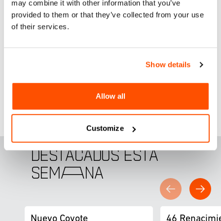
may combine it with other information that you’ve
estudiantes asistirán a sesiones dirigidas por líderes locales
provided to them or that they’ve collected from your use
y globales y participarán en una simulación de diplomacia
of their services.
binacional. Los profesores obtendrán herramientas y
consejos para integrar más currículos de asuntos
internacionales en sus aulas.
Show details
Más información
Allow all
Customize
DESTACADOS ESTA
SEM
A
NA
Nuevo Coyote
46 Renacimi