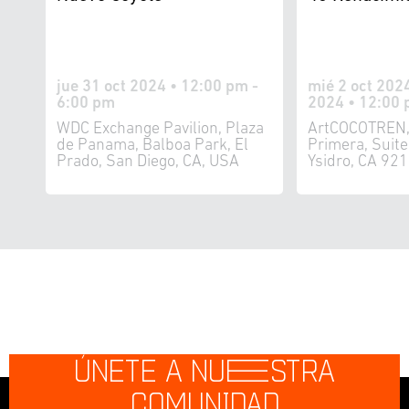
jue 31 oct 2024 • 12:00 pm -
mié 2 oct 2024
6:00 pm
2024 • 12:00 
WDC Exchange Pavilion, Plaza
ArtCOCOTREN,
de Panama, Balboa Park, El
Primera, Suit
Prado, San Diego, CA, USA
Ysidro, CA 92
ÚNETE A NU
E
STRA
COMUNIDAD