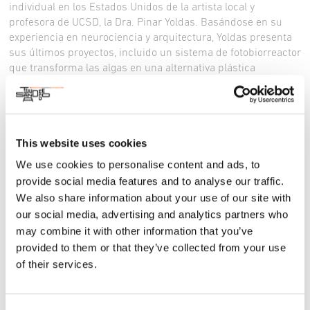
individual en los Estados Unidos de la artista local y
profesora de UCSD, la Dra. Pinar Yoldas. Basándose en su
experiencia en neurociencia y arquitectura, Yoldas presenta
sus últimos proyectos, incluido un sistema de fotobiorreactor
que transforma las algas en una alternativa plástica
biodegradable y el debut de su video CATGPT, que considera
la relación entre la inteligencia artificial y la creatividad
humana. A través de una experiencia inmersiva, ICA San
Diego invita a los visitantes a imaginar un futuro
This website uses cookies
tecnofeminista y examinar cómo el deseo y la emoción
impulsan nuestra obsesión cultural por la tecnología.
We use cookies to personalise content and ads, to
provide social media features and to analyse our traffic.
Todas las exposiciones en ICA San Diego son gratuitas.
We also share information about your use of our site with
Aprende más aquí
our social media, advertising and analytics partners who
Instagram
may combine it with other information that you’ve
Facebook
provided to them or that they’ve collected from your use
of their services.