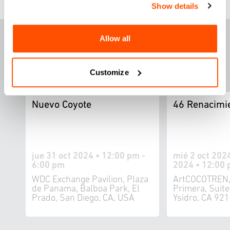
Show details
DESTACADOS ESTA
Allow all
SEM
A
NA
Customize
Nuevo Coyote
46 Renacimi
jue 31 oct 2024 • 12:00 pm -
mié 2 oct 2024
6:00 pm
2024 • 12:00 
WDC Exchange Pavilion, Plaza
ArtCOCOTREN,
de Panama, Balboa Park, El
Primera, Suit
Prado, San Diego, CA, USA
Ysidro, CA 92