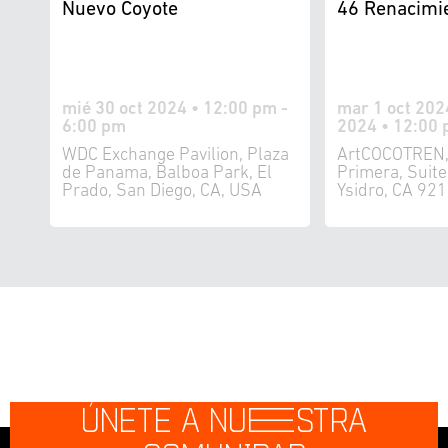
Nuevo Coyote
46 Renacimi
mié 30 oct 2024 • 12:00 pm -
mar 1 oct 202
6:00 pm
2024 • 12:00 
WDC Exchange Pavilion, Plaza
ArtCOCOTREN,
de Panama, Balboa Park, El
Primera, Suit
Prado, San Diego, CA, USA
Ysidro, CA 92
ÚNETE A NU
E
STRA