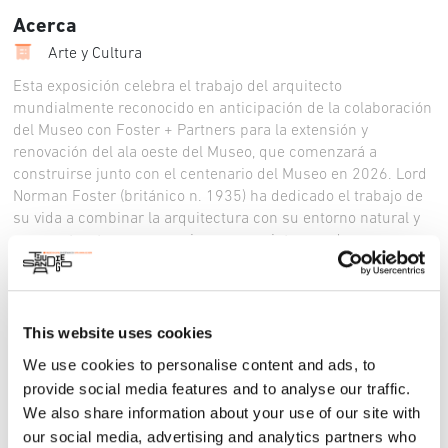
Acerca
Arte y Cultura
Esta exposición celebra el trabajo del arquitecto
mundialmente reconocido en anticipación de la colaboración
del Museo con Foster + Partners para la extensión y
renovación del ala oeste del Museo, que comenzará a
construirse junto con el centenario del Museo en 2026. Lord
Norman Foster (británico n. 1935) ha dedicado el trabajo de
su vida a combinar la arquitectura con su entorno natural y
crear estructuras progresivas que se integran de manera
holística con sus contextos históricos. Al mismo tiempo,
también ha sido pionero en sostenibilidad. Esta exposición
mostrará veinte modelos arquitectónicos originales que
dieron lugar a importantes proyectos de Foster + Partners en
This website uses cookies
todo el mundo sobre los temas de: Museos y Comunidad;
We use cookies to personalise content and ads, to
Centros Culturales; Unificación de lo Viejo y lo Nuevo; y
provide social media features and to analyse our traffic.
Abrazando el Medio Ambiente. La sostenibilidad es un tema
We also share information about your use of our site with
común en todas las secciones.
our social media, advertising and analytics partners who