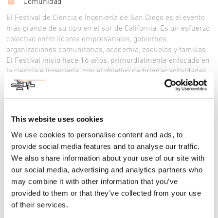
Comunidad
El Festival de Ciencia e Ingeniería de San Diego es el evento
más grande de su tipo en el sur de California. Es un esfuerzo
colectivo entre líderes empresariales, gobiernos,
organizaciones comunitarias, academia, escuelas y familias.
El Festival inició hace 16 años, primordialmente enfocado en
la ciencia e ingeniería, con el objetivo de brindar actividades
experienciales en estos campos a poblaciones diversas. El
éxito abrumador de los años formativos del Festival resultó
ser un catalizador para lo que el Festival evolucionaría
rápidamente: un evento comunitario que celebra las diversas
This website uses cookies
culturas, comunidades y población de San Diego, y trabaja
We use cookies to personalise content and ads, to
para inspirar las mentes jóvenes y curiosas de nuestra
provide social media features and to analyse our traffic.
región para convertirse en los líderes de la ciencia,
tecnología, ingeniería, arte y matemáticas del mañana.
We also share information about your use of our site with
our social media, advertising and analytics partners who
Más información:
may combine it with other information that you’ve
Instagram
provided to them or that they’ve collected from your use
Twitter
of their services.
Facebook