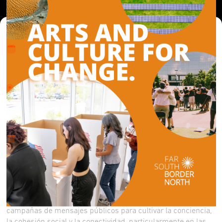
Dónde y Cuándo
lun 1 ene 2024 - jue 19 sept 2024
Lugar
Varias comunidades objetivo en toda la región. Siga
nuestra pagina para mas informes!
Acerca
Comunidad
Far South/Border North es una colaboración regional
liderada por la ciudad de San Diego que apoya a artistas y
profesionales culturales que trabajan al servicio de la salud y
el bienestar de las comunidades. El programa de creación de
empleo ofrece una plataforma esencial para guiar las
campañas de mensajes públicos para cultivar la conciencia,
la cohesión social y la conectividad, particularmente en las