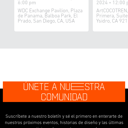
6:00 pm
2024 • 12:00 
WDC Exchange Pavilion, Plaza
ArtCOCOTREN,
de Panama, Balboa Park, El
Primera, Suit
Prado, San Diego, CA, USA
Ysidro, CA 92
ÚNETE A NU
E
STRA
COMUNIDAD
Suscríbete a nuestro boletín y sé el primero en enterarte de
nuestros próximos eventos, historias de diseño y las últimas