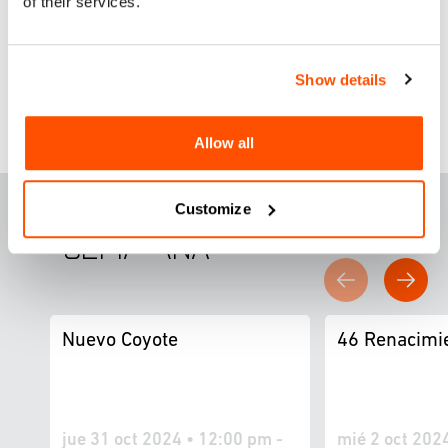
of their services.
Show details
Allow all
DESTACADOS ESTA
Customize
SEM
A
NA
Nuevo Coyote
46 Renacimi
jue 31 oct 2024 • 12:00 pm -
mié 2 oct 2024