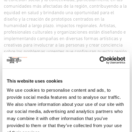
comunidades más afectadas de la región, contribuyendo a la
equidad en salud y brindando una oportunidad para el
diseño y la creación de prototipos centrados en la
humanidad a largo plazo. impactos regionales. Artistas,
profesionales culturales y organizaciones están diseñando e
implementando campañas en diversas formas artísticas y
creativas para involucrar a las personas y crear conciencia
sobre los problemas urgentes que configuran nuestra región
hoy, incluida la salud pública, el compromiso cívico, la
mitigación climática y la justicia social. Reserve la fecha para
el Día del Impacto Público, el 19 de septiembre de 2024.
Visita farsouthbordernorth.com. El programa cuenta con el
This website uses cookies
apoyo, en parte, de una subvención del California Creative
We use cookies to personalise content and ads, to
Corps proporcionada por el California Arts Council, una
provide social media features and to analyse our traffic.
agencia estatal, y la Fundación Conrad Prebys.
We also share information about your use of our site with
Para mas informacion: (X: @SDArtsComm, Instagram:
our social media, advertising and analytics partners who
@sdartsculture; hashtags #FarSouthBorderNorth
may combine it with other information that you’ve
#SDArtsAndCulture #ArtsCA),
website
provided to them or that they’ve collected from your use