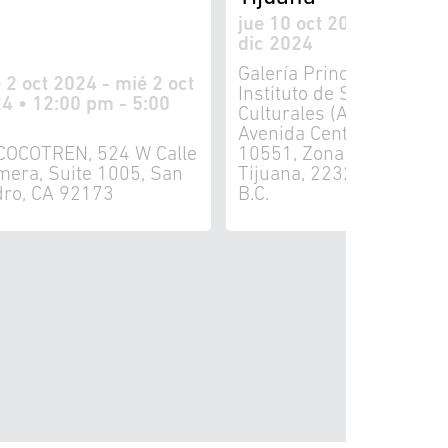
jue 10 oct 2024 - dom 8
dic 2024
Galería Principal del
 2 oct 2024 - mié 2 oct
Instituto de Servicios
4 • 12:00 pm - 5:00
Culturales (Antes ICBC)
Avenida Centenario no.
COCOTREN, 524 W Calle
10551, Zona Urbana Rio
mera, Suite 1005, San
Tijuana, 22320 Tijuana,
dro, CA 92173
B.C.