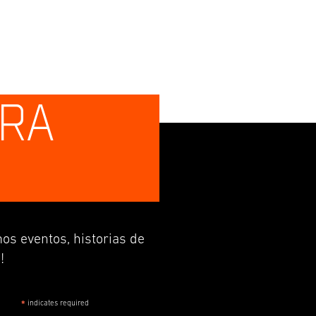
TRA
os eventos, historias de
!
indicates required
*