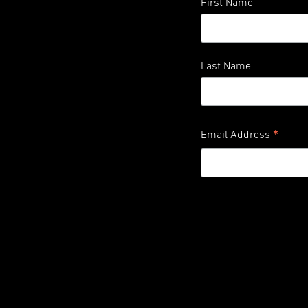
First Name
Last Name
*
Email Address