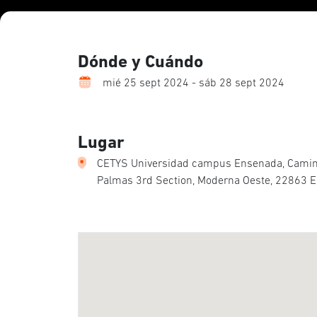
Dónde y Cuándo
mié 25 sept 2024 - sáb 28 sept 2024
Lugar
CETYS Universidad campus Ensenada, Camino
Palmas 3rd Section, Moderna Oeste, 22863 E