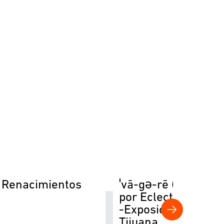
 Renacimientos
ˈvā-gə-rē (vagary)
por Eclectique Mod
-Exposición en
Tijuana