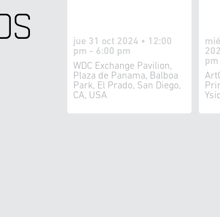
OS
jue 31 oct 2024 • 12:00
mié
pm - 6:00 pm
202
pm
WDC Exchange Pavilion,
Plaza de Panama, Balboa
Art
Park, El Prado, San Diego,
Pri
CA, USA
Ysi