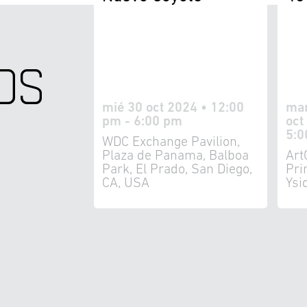
OS
mié 30 oct 2024 • 12:00
mar
pm - 6:00 pm
oct
5:0
WDC Exchange Pavilion,
Plaza de Panama, Balboa
Art
Park, El Prado, San Diego,
Pri
CA, USA
Ysi