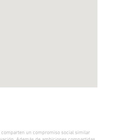
os comparten un compromiso social similar
innovación. Además de ambiciones compartidas,