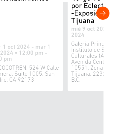
por Eclectique Mod
-Exposición en
Tijuana
mié 9 oct 2024 - sáb 7 d
2024
Galería Principal del
 1 oct 2024 - mar 1
Instituto de Servicios
 2024 • 12:00 pm -
Culturales (Antes ICBC)
0 pm
Avenida Centenario no.
COCOTREN, 524 W Calle
10551, Zona Urbana Rio
mera, Suite 1005, San
Tijuana, 22320 Tijuana,
dro, CA 92173
B.C.