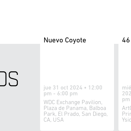
Nuevo Coyote
46
OS
jue 31 oct 2024 • 12:00
mié
pm - 6:00 pm
202
pm
WDC Exchange Pavilion,
Plaza de Panama, Balboa
Art
Park, El Prado, San Diego,
Pri
CA, USA
Ysi