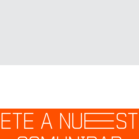
ETE A NU
E
S