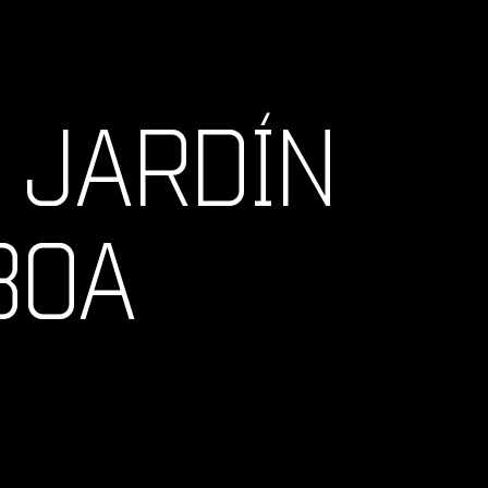
 JARDÍN
BOA