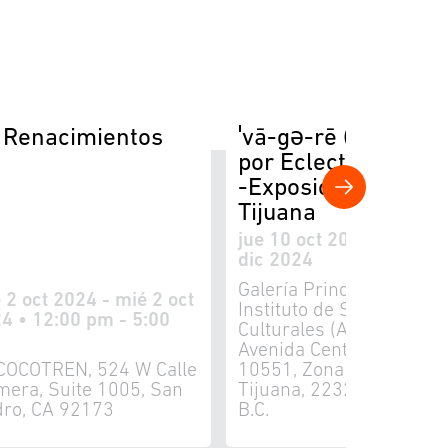
 Renacimientos
ˈvā-gə-rē (vagary)
por Eclectique Mod
-Exposición en
Tijuana
jue 10 oct 2024 - dom 8
dic 2024
Galería Principal del
 2 oct 2024 - mié 2 oct
Instituto de Servicios
4 • 12:00 pm - 5:00
Culturales (Antes ICBC)
Avenida Centenario no.
COCOTREN, 524 W Calle
10551, Zona Urbana Rio
mera, Suite 1005, San
Tijuana, 22320 Tijuana,
dro, CA 92173
B.C.