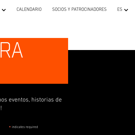
CALENDARIO
SOCIOS Y PATROCINADORES
ES
TRA
os eventos, historias de
!
indicates required
*