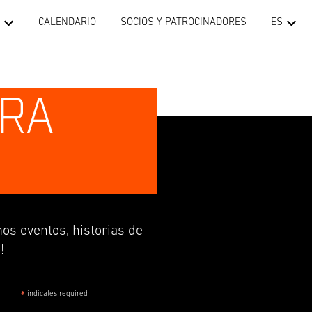
CALENDARIO
SOCIOS Y PATROCINADORES
ES
TRA
os eventos, historias de
!
indicates required
*