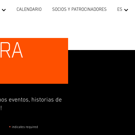
CALENDARIO
SOCIOS Y PATROCINADORES
ES
TRA
os eventos, historias de
!
indicates required
*