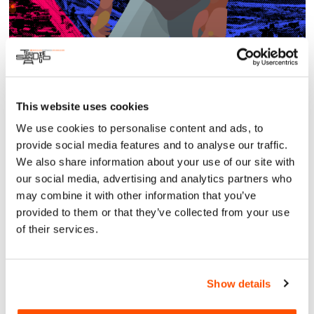
TJ: Río Pánuco 2271, Revolución, 22015 Tijuana, B.C.,
México SD: 2196 Logan Ave # A, San Diego, CA 92113,
USA
Acerca
Arte y Cultura
This website uses cookies
Somos un supergrupo bilingüe de ambos lados de la
We use cookies to personalise content and ads, to
frontera más cruzada del mundo.
provide social media features and to analyse our traffic.
We also share information about your use of our site with
Nuestra región de Las Californias hace que nuestra música
no tenga límites. Nuestro objetivo es derretir las fronteras y
our social media, advertising and analytics partners who
ser un puente a través de las divisiones.
may combine it with other information that you’ve
provided to them or that they’ve collected from your use
7 de diciembre (Tijuana) , 14 de diciembre (San Diego)
of their services.
Boletos:
https://www.tulengua.co/wtlc2024
Show details