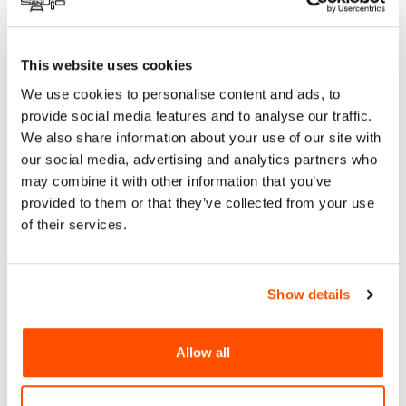
Acerca
This website uses cookies
Pabellón
We use cookies to personalise content and ads, to
Explora la intersección más avanzada entre la neurociencia y
provide social media features and to analyse our traffic.
la arquitectura en “Innovando Espacios,” una exposición que
We also share information about your use of our site with
presenta los mejores diseños del Concurso de Diseño
our social media, advertising and analytics partners who
Estudiantil John P. Eberhard de ANFA. Este evento muestra
proyectos visionarios de estudiantes de todo el mundo,
may combine it with other information that you’ve
destacando cómo la neuroarquitectura puede transformar
provided to them or that they’ve collected from your use
nuestro entorno construido para mejorar el bienestar. Desde
of their services.
zonas sensoriales y espacios que potencian la memoria
hasta centros comunitarios integrados con la naturaleza,
estos diseños innovadores demuestran el impacto profundo
Show details
de las soluciones arquitectónicas bien fundamentadas.
Únete a nosotros para presenciar el futuro de la arquitectura,
donde la ciencia y el diseño convergen para crear espacios
Allow all
que inspiran y sanan.
Facebook