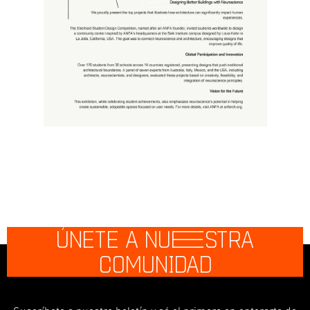
ÚNETE A NU
E
STRA
COMUNIDAD