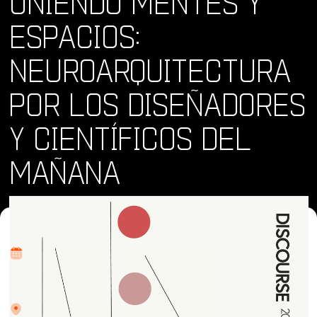
UNIENDO MENTES Y
ESPACIOS:
NEUROARQUITECTURA
POR LOS DISEÑADORES
Y CIENTÍFICOS DEL
MAÑANA
Dónde y Cuándo
vie 23 ago 2024 • 9:00 am
Lugar
Plaza de Panama, Balboa Park, El Prado, San Diego, CA,