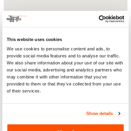
Acerca
This website uses cookies
Impacto
We use cookies to personalise content and ads, to
Un charrette de diseño interdisciplinario, con el rendimiento
provide social media features and to analyse our traffic.
y la creatividad en su núcleo, involucrando a miembros
We also share information about your use of our site with
pasados, presentes y futuros de la comunidad de Space 4
our social media, advertising and analytics partners who
Art – individuos, instituciones y administradores
may combine it with other information that you’ve
comprometidos en las artes – para ayudar a dar forma al
provided to them or that they’ve collected from your use
futuro conceptual y físico del Centro de Arte S4A. El taller
of their services.
será un evento rápido y atractivo de dos horas seguido
inmediatamente por una recepción y evento de networking
con comida, bebida y actuaciones.
Show details