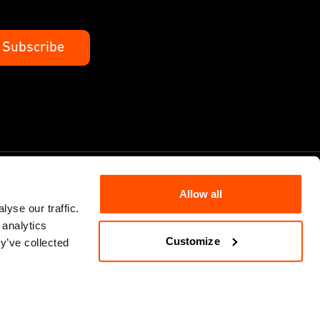
Allow all
yse our traffic.
 analytics
Customize
y’ve collected
res
Cookie Policy