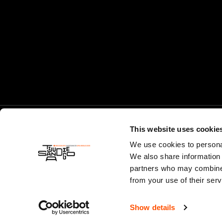
This website uses cookie
We use cookies to personal
We also share information 
partners who may combine i
©
La Capital Mundial del Diseño
2026. 501(c)(3) EIN 88-
from your use of their serv
2312862. Todos los derechos reservados.
Show details