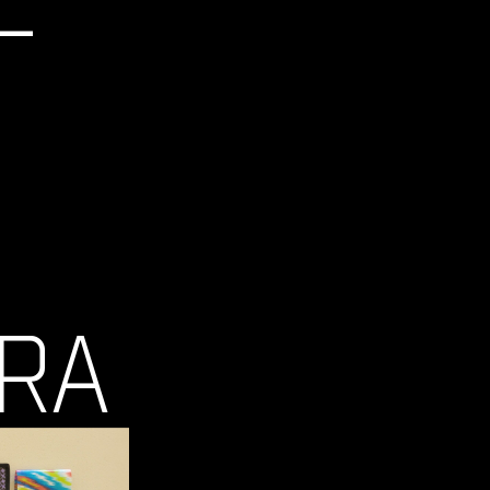
–
ERA