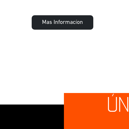
Mas Informacíon
ÚN