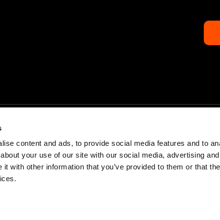
s
ise content and ads, to provide social media features and to anal
about your use of our site with our social media, advertising and
t with other information that you’ve provided to them or that the
Inicio
Socios y Patrocinado
ices.
Calendario
Contacto