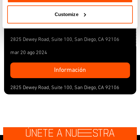
mar 20 ago 2024
Customize
PINTURA DE HILO CON TIMOTHY
HINCHLIFF
2825 Dewey Road, Suite 100, San Diego, CA 92106
mar 20 ago 2024
Información
2825 Dewey Road, Suite 100, San Diego, CA 92106
ÚNETE A NU
E
STRA