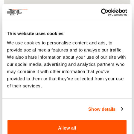
Acerca
Arte y Cultura
This website uses cookies
Crea tu propia pintura con hilo de 5”-7”. Únase a Timothy
We use cookies to personalise content and ads, to
Hinchliff, artista maestro, en un taller de tres horas sobre
provide social media features and to analyse our traffic.
un nuevo y apasionante medio de artes textiles. Explore Soft
We also share information about your use of our site with
Mosaic, un método para presionar hilos con el peso de los
our social media, advertising and analytics partners who
dedos sobre tablas cubiertas de cera artística suave.
may combine it with other information that you’ve
Timothy compartirá el uso del simbolismo, la composición
del color y la historia mientras crea su propio viaje
provided to them or that they’ve collected from your use
espiritual del arte.
of their services.
https://vmota.org/latine-entretejida-interwoven/
Show details
Allow all