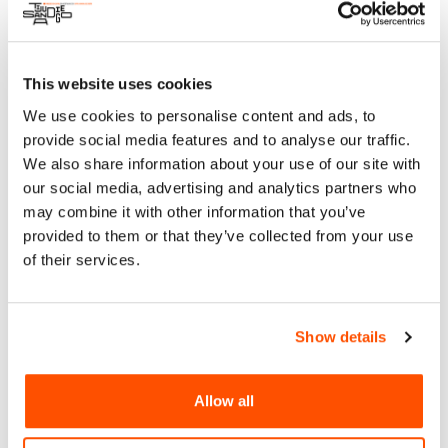
convertir prácticas basadas en estudio y galería en
prácticas en el ámbito público y para competir con éxito por
y completar comisiones de arte público locales, nacionales e
This website uses cookies
internacionales. El intensivo incluye un enfoque particular
en el diseño centrado en la humanidad relacionado con
We use cookies to personalise content and ads, to
proyectos basados en el lugar. Un proceso competitivo
provide social media features and to analyse our traffic.
seleccionará a veinticinco artistas para participar. Los
We also share information about your use of our site with
sábados: El 27 de Julio y el 3 y 10 de Agosto, 10 am – 6 pm.
our social media, advertising and analytics partners who
may combine it with other information that you’ve
Para applicar y mas Informacion:
https://www.sandiego.gov/arts-
provided to them or that they’ve collected from your use
culture/publicart/artistopps
of their services.
Show details
mar 28 may 2024 - vie 14 jun 2024
Allow all
OPORTUNIDAD: ARTE PÚBLICO /
ESFERA PÚBLICA 2024: UN