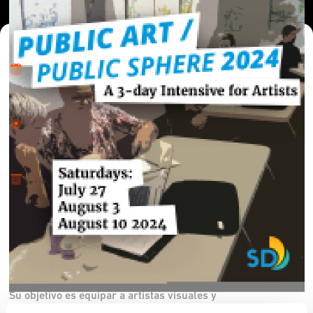
Dónde y Cuándo
mar 28 may 2024 - vie 14 jun 2024 • 5:00 pm
Lugar
N/A
Acerca
Arte y Cultura
La Ciudad de San Diego está buscando solicitudes de
artistas para participar en Arte Público/Esfera Pública, un
intensivo gratuito de tres días para artistas interesados en
trabajar en el ámbito público y competir por comisiones de
arte público. Este programa no se centra solamente en el
resultado final, sino en el viaje de crecimiento y aprendizaje.
Su objetivo es equipar a artistas visuales y
multidisciplinarios en la región de San Diego-Tijuana para