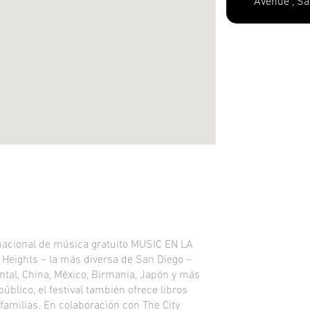
Avenue , Sa
rnacional de música gratuito MUSIC EN LA
 Heights – la más diversa de San Diego –
tal, China, México, Birmania, Japón y más
blico, el festival también ofrece libros
 familias. En colaboración con The City