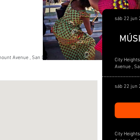
sáb 22 jun
MÚSI
mount Avenue , San Diego
City Height
Avenue , Sa
sáb 22 jun
City Height