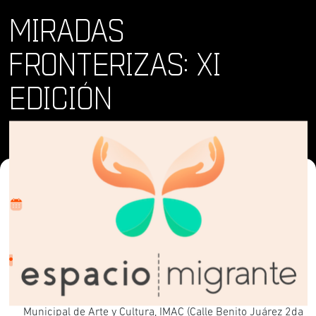
MIRADAS
FRONTERIZAS: XI
EDICIÓN
Dónde y Cuándo
jue 19 sept 2024 - sáb 21 sept 2024
Lugar
Tijuana, MX | Sep. @Cervecería Insurgente (Juan Cordero
10021, Zona Urbana Río Tijuana) | Sep. 20: (Av. Negrete
8350, Zona Urbana Río Tijuana) | Sep. 21: Instituto
Municipal de Arte y Cultura, IMAC (Calle Benito Juárez 2da