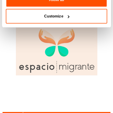
Para Mas Informacion:
Instagram + Twitter:
@espaciomigrante | Facebook: /EspacioMigranteOrg
Customize