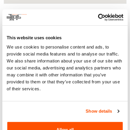
Acerca
Comunidad
Miradas Fronterizas es un festival intercultural que reúne
This website uses cookies
expresiones de distintas disciplinas que abonan a la
articulación del fenómeno migratorio. Este año exploramos
We use cookies to personalise content and ads, to
temas fundamentales como las cambiantes políticas
provide social media features and to analyse our traffic.
migratorias, las intersecciones entre racismo, migración y
We also share information about your use of our site with
cambio climático, y las conexiones entre la situación en
our social media, advertising and analytics partners who
Palestina y la frontera México-Estados Unidos. El festival
may combine it with other information that you’ve
contará con la participación de organizaciones, colectivos,
provided to them or that they’ve collected from your use
artistas y comerciantes locales, quienes enriquecerán un
of their services.
programa que incluye cine, música, artes visuales,
conversatorios y muestras gastronómicas. Celebraremos así
la diversidad, resiliencia y creatividad de las personas
migrantes que han transitado por esta frontera.
Show details
Sept 19th-21st/ Sep. 19: 6-10 pm | Sep. 20: 10 am-2 pm |
Sep. 21: 2-7 pm
Allow all