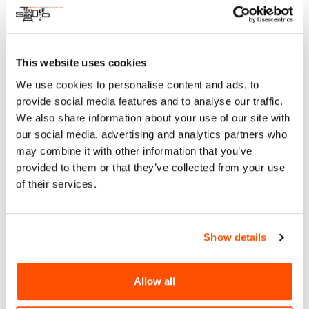
Acerca
This website uses cookies
Arte y Cultura
We use cookies to personalise content and ads, to
provide social media features and to analyse our traffic.
Con el objetivo de fomentar la conciencia ambiental y el
We also share information about your use of our site with
trabajo investigador de estudiantes en el área ambiental de
Baja California, Tijuana Verde de Tijuana Innovadora a través
our social media, advertising and analytics partners who
de su comité organizador convocan a las escuelas a
may combine it with other information that you’ve
presentar proyectos ambientales mediante una exposición.
provided to them or that they’ve collected from your use
of their services.
Para Mas Informacion y para participar en la convocatoria:
https://tijuanainnovadora.org/tijuana-verde/
Show details
vie 18 oct 2024
Allow all
IX FERIA AMBIENTAL ACADÉMICA