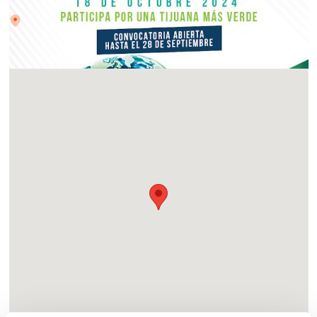
Lugar
Av. Cetys Universidad.4, El Lago, 22217 Tijuana, B.C.,
México