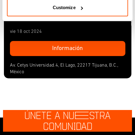
Customize
Av. Cetys Universidad.4, El Lago, 22217 Tijuana, B.C.,
México
vie 18 oct 2024
Información
Av. Cetys Universidad.4, El Lago, 22217 Tijuana, B.C.,
México
ÚNETE A NU
E
STRA
COMUNIDAD