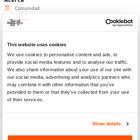
Acerca
Comunidad
California Lawyers for the Arts se complace en presentar su
sexto simposio binacional anual, INTERSECTIONS: Arte y
Derecho en la Frontera. Con un enfoque particular en el
contexto geopolítico de la región San Diego Tijuana, la cual
This website uses cookies
este 2024 fue nombrada la Capital Mundial del Diseño, el
simposio de este año profundizará la interacción dinámica
We use cookies to personalise content and ads, to
entre el arte, derecho y diseño de la zona fronteriza.
provide social media features and to analyse our traffic.
We also share information about your use of our site with
A través de una serie de paneles, el simposio resaltará los
our social media, advertising and analytics partners who
esfuerzos de diseñadores, arquitectos, artistas y líderes
may combine it with other information that you’ve
comunitarios que trabajan para unir dos ciudades divididas
provided to them or that they’ve collected from your use
por un muro fronterizo. Los ponentes mostrarán proyectos
of their services.
urbanos y comunitarios que abordan retos humanitarios,
ofrecen soluciones innovadoras para colaboraciones
transfronterizas y adaptaciones artísticas que remodelan el
discurso en torno a las fronteras.
Show details
Los invitados tendrán la oportunidad única de interactuar
con destacados expertos, entre ellos profesionales de