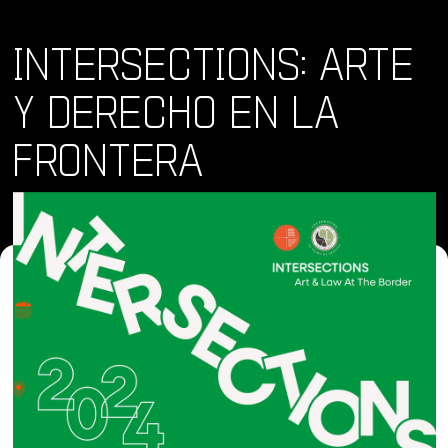
INTERSECTIONS: ARTE
Y DERECHO EN LA
FRONTERA
Dónde y Cuándo
sáb 29 jun 2024 - sáb 29 jun 2024 • 10:00 am
Lugar
The NewSchool of Architecture and Design, 1249 F St,
San Diego, CA 92101, United States