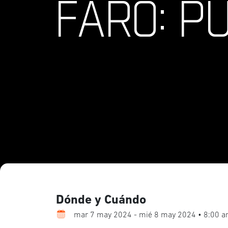
FARO: P
Dónde y Cuándo
mar 7 may 2024 - mié 8 may 2024 • 8:00 