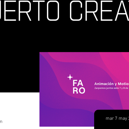
UERTO CREA
mar 7 may 
am