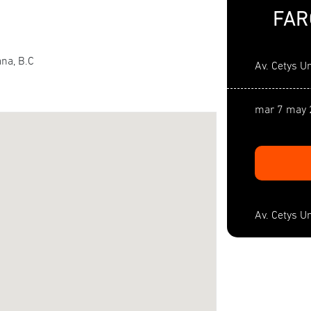
FAR
ana, B.C
Av. Cetys Un
mar 7 may 
Av. Cetys Un