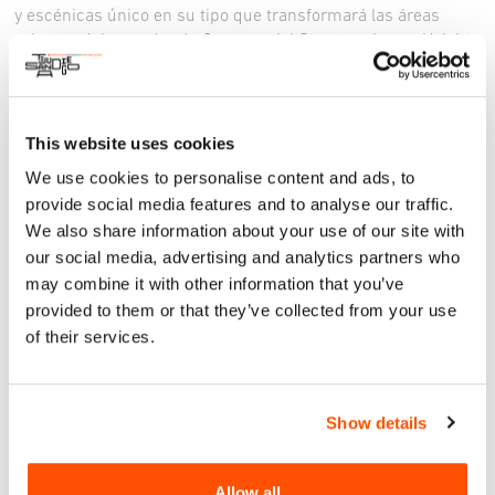
y escénicas único en su tipo que transformará las áreas
urbanas del corredor de Commercial Street en Logan Heights
con intervenciones artísticas multisensoriales realizadas por
creadores de ambos lados de la frontera entre Estados
Unidos y México. Experimenta una fusión inolvidable de
creatividad y cultura. Sumérgete en espectáculos de danza
This website uses cookies
en vivo, cautivadores actos teatrales y musicales, fascinantes
We use cookies to personalise content and ads, to
títeres a gran escala y un impresionante desfile de moda en
provide social media features and to analyse our traffic.
la Semana de la Moda de San Diego. Pasea por instalaciones
We also share information about your use of our site with
de arte intensificadas con paisajes sonoros comisariados,
our social media, advertising and analytics partners who
disfruta de un mini festival de cine, saborea deliciosas
may combine it with other information that you’ve
comidas y bebidas de vendedores locales y mucho más. ¡No
te pierdas esta extraordinaria celebración del arte
provided to them or that they’ve collected from your use
transfronterizo! ¡Conoce nuestra increíble lista de artistas
of their services.
destacados en @envznsd!
Show details
Allow all