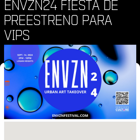
ENVZN24 FIESTA DE
PREESTRENO PARA
VIPS
Dónde y Cuándo
sáb 27 jul 2024 • 6:00 pm
Lugar
Commercial Street, San Diego, CA, USA