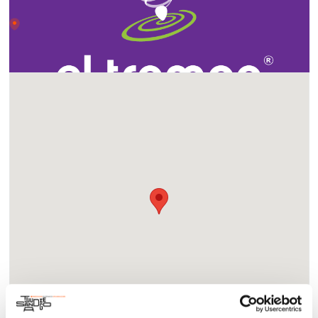
Lugar
Av de los Insurgentes s/n, Rio Tijuana 3ra Etapa, 22226
Tijuana, B.C., Mexico