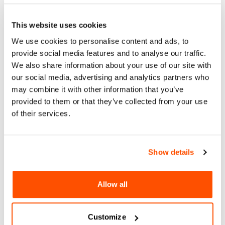
This website uses cookies
We use cookies to personalise content and ads, to
Acerca
provide social media features and to analyse our traffic.
Community
We also share information about your use of our site with
our social media, advertising and analytics partners who
Cada año, en su aniversario, El Trompo abre sus puertas de
forma totalmente gratuita y con una gran fiesta de
may combine it with other information that you’ve
cumpleaños para toda la comunidad. Con el objetivo de
provided to them or that they’ve collected from your use
recordar la importancia de acercar el conocimiento, la
of their services.
ciencia y la tecnología a todos los tijuanenses y a los
visitantes de la ciudad. El programa especial del día abarca
modalidades artísticas y musicales, demostraciones
Show details
científicas, culturales y talleres, sumando a la visita
habitual de las salas interactivas y exposiciones temporales.
Evento Gratuito!
Allow all
Para Mas Informacion:
https://www.facebook.com/eltrompo.tijuana
Customize