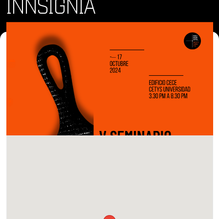
INNSIGNIA
Dónde y Cuándo
jue 17 oct 2024 • 3:30 pm
Lugar
CECE, Calzada Cetys, Residencial Veredas del Sol,
Mexicali, Baja California, Mexico