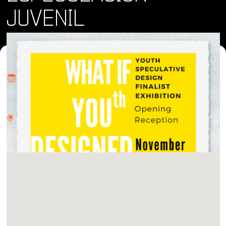
JUVENIL
Dónde y Cuándo
sáb 9 nov 2024 • 10:30 am
Lugar
Biblioteca Central de San Diego, 330 Park Blvd, San
Diego, CA 92101