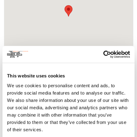
This website uses cookies
We use cookies to personalise content and ads, to
Acerca
provide social media features and to analyse our traffic.
Arte y Cultura
We also share information about your use of our site with
our social media, advertising and analytics partners who
Youth Speculative Design (YSD) es un programa dirigido por
may combine it with other information that you’ve
jóvenes, con jurado y personal, que pretende democratizar
el diseño urbano a través de la colaboración entre la IA y los
provided to them or that they’ve collected from your use
jóvenes. YSD utiliza la inteligencia artificial para elaborar
of their services.
propuestas juveniles de diseño urbano en su ciudad sin que