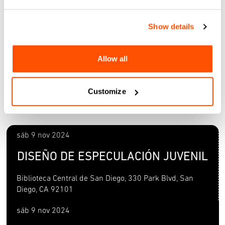
los jóvenes tengan que ser artistas o profesionales. A través
de YSD, los jóvenes aprenden sobre IA y desarrollan sus
Show details
propias ideas para propuestas de diseño. YSD pretende
abrir la puerta al diseño público juvenil no sólo en las
mentes de los jóvenes participantes, sino también en la
Allow all
esfera pública.
Más información:
https://www.youthspeculativedesign.com/
Customize
sáb 9 nov 2024
DISEÑO DE ESPECULACIÓN JUVENIL
Biblioteca Central de San Diego, 330 Park Blvd, San
Diego, CA 92101
sáb 9 nov 2024