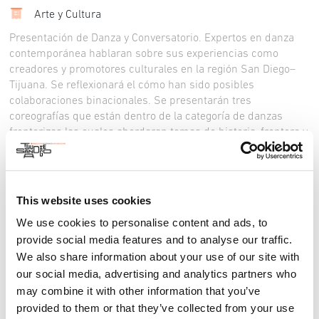
Arte y Cultura
Presentación de Danza y Conversatorio. Expertos en danza
contemporánea hablaran sobre sus experiencias como
creadores y promotores culturales en la región San Diego–
Tijuana. Se reflexionará el cómo han sido posibles
colaboraciones binacionales. Se presentarán tres
coreografías que están dentro de la categoría de danzas
fronterizas las cuales abordaran temas de historia, frontera y
género. El evento tiene una duración aproximada de una
hora, el cual busca lograr puntos de encuentro entre los
participantes y la audiencia. Las coreografías serán
interpretadas por la compañía Grupo de Danza Minerva Tapia
This website uses cookies
y por alumnas de la Licenciatura en Danza de la Escuela de
We use cookies to personalise content and ads, to
Danza Gloria Campobello. La charla será realizada por
provide social media features and to analyse our traffic.
Minerva Tapia, Jean Isaacs y George Willis.
We also share information about your use of our site with
Location: Paseo de los Héroes No. 9350 Zona Urbana Río
Tijuana, Baja California 22010
our social media, advertising and analytics partners who
may combine it with other information that you’ve
SÁBADO 27 de abril: Sala Federico Campbell a las 5:30 PM.
provided to them or that they’ve collected from your use
Evento: Función de Danza-Charla.