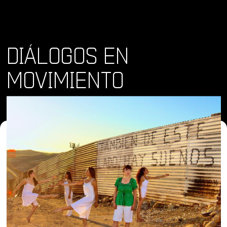
DIÁLOGOS EN
MOVIMIENTO
Dónde y Cuándo
sáb 27 abr 2024
Lugar
Paseo de los Héroes No. 9350 Zona Urbana Río Tijuana,
Baja California 22010