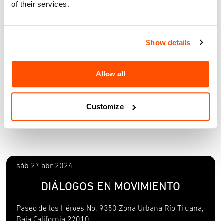
of their services.
Tema de conversación: Colaboraciones binacionales de
danza, participan: Jean Isaacs, George Willis y Minerva Tapia.
Coreografías de Minerva Tapia, interpretadas por el Grupo de
Danza Minerva Tapia, y alumnas de la licenciatura en danza
Show details
de la Escuela de Danza Gloria Campobello.
Duración del evento: 1:00 hora – aproximadamente.
Allow all
Para Mas Informacion:
www.minervatapia.net
https://www.facebook.com/minerva.tapia.3
Customize
https://www.instagram.com/tapiaminerva/
@MTapiaDanza
sáb 27 abr 2024
DIÁLOGOS EN MOVIMIENTO
Paseo de los Héroes No. 9350 Zona Urbana Río Tijuana,
Baja California 22010