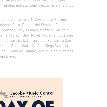
frutar de presentaciones en vivo de grupos
ividades entretenidas, y explorar el histórico
a de Viento de la 1ª División de Marines,
sciense, Coro “Redes” del Sistema Estatal de
 Coronado, Joey’s Wings, Mariachi Garibaldi
rnia, Project [BLANK], el Coro Infantil de San
o de Cámara de la Universidad Estatal de San
Música Comunitaria de San Diego State, la
ca Juvenil de Tijuana, Villa Música, el Voices
San Diego.