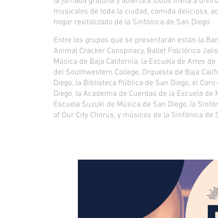
la jornada gratuita y abierta a todos invita a dis
musicales de toda la ciudad, comida deliciosa, act
hogar revitalizado de la Sinfónica de San Diego.
Entre los grupos que se presentarán están la Band
Animal Cracker Conspiracy, Ballet Folclórico Jali
Música de Baja California, la Escuela de Artes de
del Southwestern College, Orquesta de Baja Califo
Diego, la Biblioteca Pública de San Diego, el Cor
Diego, la Academia de Cuerdas de la Escuela de 
Escuela Suzuki de Música de San Diego, la Sinfóni
of Our City Chorus, y músicos de la Sinfónica de 