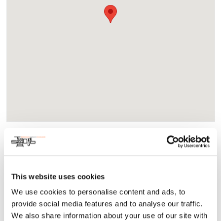
Acerca
Arte y Cultura
CreativeMornings es una iniciativa de la diseñadora Tina
This website uses cookies
Roth Eisenberg con el objetivo de conectar a la comunidad
We use cookies to personalise content and ads, to
creativa a partir de una charla mensual y un desayuno por
provide social media features and to analyse our traffic.
la mañana. Como sede en Tijuana, invitamos a speakers
locales para inspirar a la comunidad creativa de nuestra
We also share information about your use of our site with