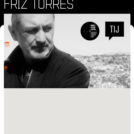
FRIZ TORRES
Dónde y Cuándo
vie 18 oct 2024 • 8:30 am
Lugar
Enigma Creative, Tijuana Av. Juan Sarabia 208-Local 2,
Zona Centro, 22000 Tijuana, B.C.