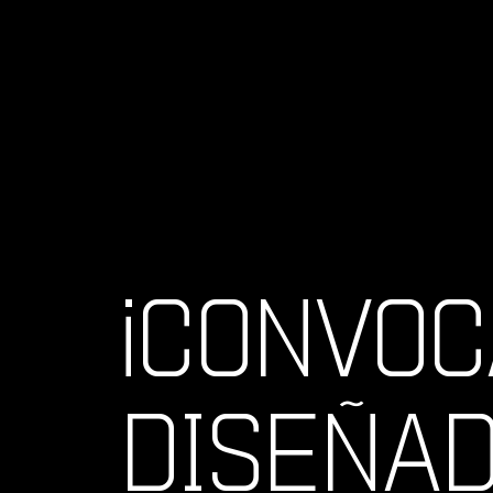
¡CONVOC
DISEÑAD