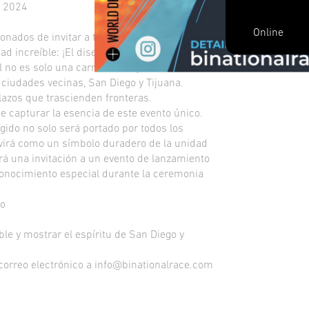
e 2024
Online
onados de invitar a todos los diseñadores de
d increíble: ¡El diseño de la medalla para la
 no es solo una carrera cualquiera; es un
ciudades vecinas, San Diego y Tijuana.
 lazos que trascienden fronteras.
 capturar la esencia de este evento único.
egido no solo será portado por todos los
rvirá como un símbolo duradero de la unidad
rá una invitación a un evento de lanzamiento
conocimiento especial durante la ceremonia
io
e y mostrar el espíritu de San Diego y
 correo electrónico a info@binationalrace.com