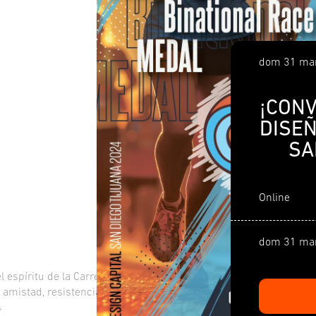
dom 31 mar
¡CON
DISE
SA
Online
dom 31 mar
espíritu de la Carrera Binacional. Visita el
mistad, resistencia y diversidad cultural.
4