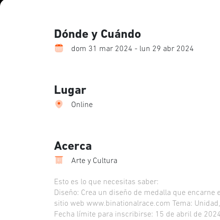
Dónde y Cuándo
dom 31 mar 2024 - lun 29 abr 2024
Lugar
Online
Acerca
Arte y Cultura
Esto es lo que necesitas saber:
Diseño: Crea un diseño de medalla que encarne el 
sitio web www.binationalrace.com Tema: Unidad, a
Fecha límite para inscribirse: 15 de abril de 202