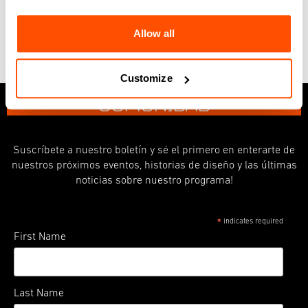
Allow all
ÚNETE A NU
E
STRA
Customize
COMUNIDAD
Suscríbete a nuestro boletín y sé el primero en enterarte de
nuestros próximos eventos, historias de diseño y las últimas
noticias sobre nuestro programa!
indicates required
*
First Name
Last Name