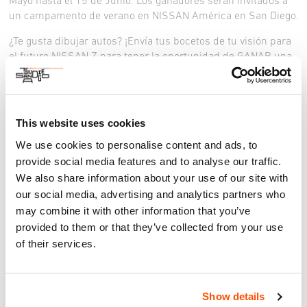
Mayo hasta el 15 de Junio. Los ganadores serán invitados a
un campamento de verano en NISSAN América en San Diego.
¿Te gusta dibujar autos? ¡Envía tus bocetos de tu visión para
el futuro NISSAN Z para tener la oportunidad de GANAR una
emocionante oportunidad de aprender más sobre el diseño
de automóviles dentro del estudio SUPER SECRET en Nissan
Design America (NDA) en San Diego este verano!
This website uses cookies
Reglas y Detalles de Competición
We use cookies to personalise content and ads, to
HAGA CLICK AQUI PARA LAS REGLAS Y REQUISITOS
provide social media features and to analyse our traffic.
We also share information about your use of our site with
our social media, advertising and analytics partners who
may combine it with other information that you’ve
provided to them or that they’ve collected from your use
of their services.
Mas Informacíon
Show details