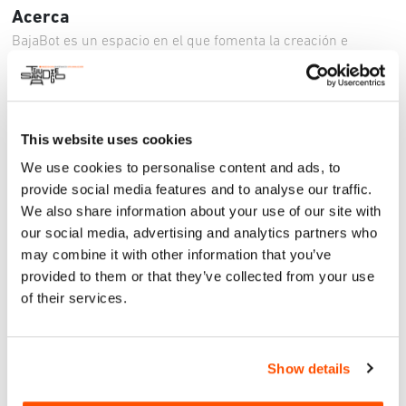
Acerca
BajaBot es un espacio en el que fomenta la creación e
innovación de estudiantes desde nivel primario a
universitario en las áreas de robótica e ingeniería, así como
un espacio para público general. El objetivo es permitir un
acercamiento a la robótica a todos los niños y jóvenes de la
This website uses cookies
ciudad, permitiendo promover la difusión de la tecnología y la
ciencia. Este año se realizará la decimoquinta edición, en la
We use cookies to personalise content and ads, to
cual marca un torneo con una celebración a lo grande. En
provide social media features and to analyse our traffic.
esta trayectoria se ha contado con: +500 equipos +1,000
We also share information about your use of our site with
participantes. Categoría C, D y E ¡Evento Gratuito!
our social media, advertising and analytics partners who
Para Más Información: https://www.bajabot.com/
may combine it with other information that you’ve
provided to them or that they’ve collected from your use
of their services.
dom 5 may 2024
Show details
BAJABOT TORNEO DE CREATIVIDAD
ROBÓTICA