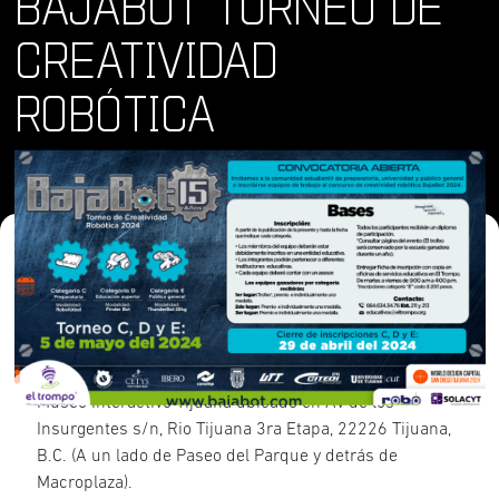
BAJABOT TORNEO DE
CREATIVIDAD
ROBÓTICA
Dónde y Cuándo
dom 5 may 2024 • 11:00 am
Lugar
El evento se realizará en las instalaciones de El Trompo,
Museo Interactivo Tijuana ubicado en Av de los
Insurgentes s/n, Rio Tijuana 3ra Etapa, 22226 Tijuana,
B.C. (A un lado de Paseo del Parque y detrás de
Macroplaza).