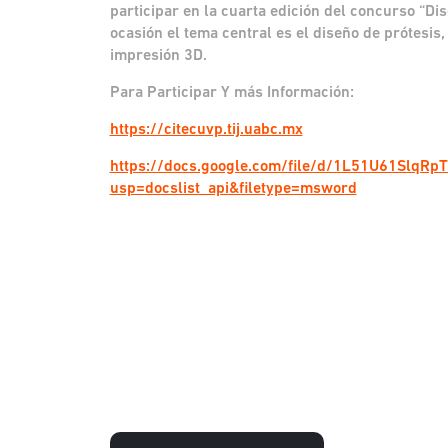
participar en la cuarta edición del concurso “Di
ocasión el tema central es el diseño de prótesis, 
impresión 3D.
Para Participar Y más Información:
https://citecuvp.tij.uabc.mx
https://docs.google.com/file/d/1L51U61SlqRp
usp=docslist_api&filetype=msword