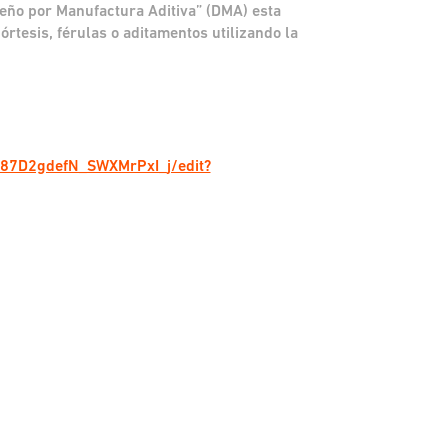
seño por Manufactura Aditiva” (DMA) esta
órtesis, férulas o aditamentos utilizando la
T87D2gdefN_SWXMrPxI_j/edit?