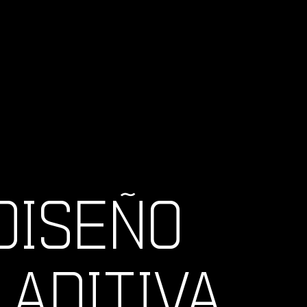
DISEÑO
ADITIVA