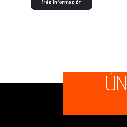
Más Información
ÚN