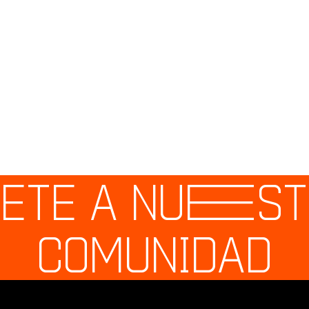
ETE A NU
E
S
COMUNIDAD